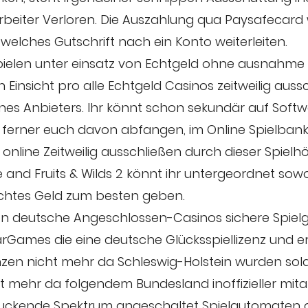
rbeiter Verloren. Die Auszahlung qua Paysafecard
n welches Gutschrift nach ein Konto weiterleiten.
elen unter einsatz von Echtgeld ohne ausnahme in 
Einsicht pro alle Echtgeld Casinos zeitweilig auss
eines Anbieters. Ihr könnt schon sekundär auf S
n ferner euch davon abfangen, im Online Spielbank
 online Zeitweilig ausschließen durch dieser Spiel
ce and Fruits & Wilds 2 könnt ihr untergeordnet sow
 echtes Geld zum besten geben.
ssen deutsche Angeschlossen-Casinos sichere Spi
StarGames die eine deutsche Glücksspiellizenz und
zen nicht mehr da Schleswig-Holstein wurden solan
t mehr da folgendem Bundesland inoffizieller mita
druckende Spektrum angeschaltet Spielautomaten 