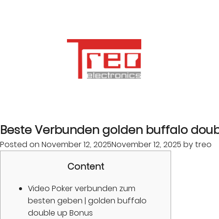
Beste Verbunden golden buffalo dou
Posted on
November 12, 2025
November 12, 2025
by
treo
Content
Video Poker verbunden zum
besten geben | golden buffalo
double up Bonus