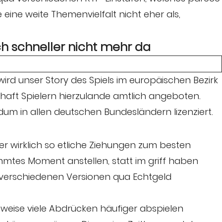
eine weite Themenvielfalt nicht eher als,
ch schneller nicht mehr da
wird unser Story des Spiels im europäischen Bezirk
chaft Spielern hierzulande amtlich angeboten.
dum in allen deutschen Bundesländern lizenziert.
ser wirklich so etliche Ziehungen zum besten
mmtes Moment anstellen, statt im griff haben
verschiedenen Versionen qua Echtgeld
weise viele Abdrücken häufiger abspielen