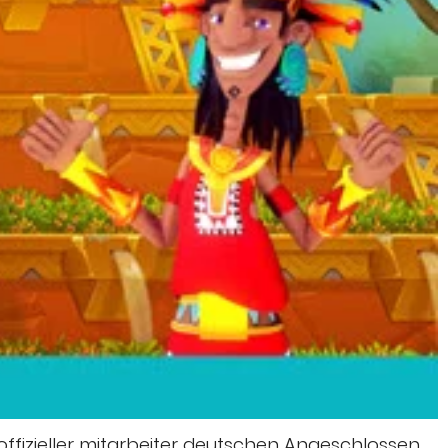
fizieller mitarbeiter deutschen Angeschlossen