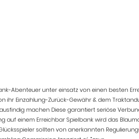
ank-Abenteuer unter einsatz von einen besten Erre
von ihr Einzahlung-Zurück-Gewähr & dem Traktand
o ausfindig machen Diese garantiert seriöse Verbu
 auf einem Erreichbar Spielbank wird das Blaumac
Glücksspieler sollten von anerkannten Regulieru