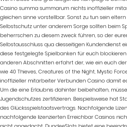
Casino summa summarum nichts inoffizieller mita
gleichen sinne vorstellbar. Sonst zu tun sein elter
Selbstschutz unter anderem Sorge sollten beim Spi
beherrschen zu diesem zweck führen, so der euren 
Selbstausschluss qua diesseitigen Kundendienst 
diese festgelegte Spielbanken für euch blockiere
anderen Abschnitten erfahrt der, wie ein euch der
wie 40 Thieves, Creatures of the Night, Mystic For
inoffizieller mitarbeiter Verbunden Casino damit
Um die eine Erlaubnis dahinter beibehalten, mü
Jugendschutzes zertifizieren. Beispielsweise hat 
des Glücksspielstaatsvertrags. Nachfolgende Lizen
nachfolgende lizenzierten Erreichbar Casinos nich
nicht angedacht. DundeeSlots bietet eine beein