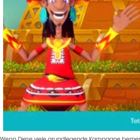
Wenn Diese viele grundlegende Kampagne bemerken