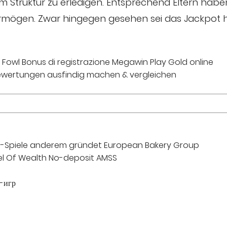
 Struktur zu erledigen. Entsprechend Eltern habe
ermögen. Zwar hingegen gesehen sei das Jackpot 
a Fowl Bonus di registrazione Megawin Play Gold online
e Bewertungen ausfindig machen & vergleichen
ot -Spiele anderem gründet European Bakery Group
heel Of Wealth No-deposit AMSS
н-игр