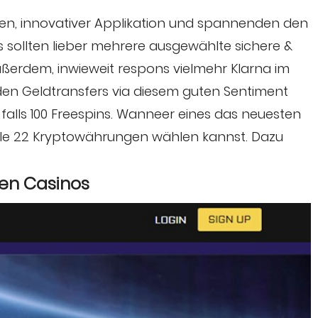
gen, innovativer Applikation und spannenden den
s sollten lieber mehrere ausgewählte sichere &
ßerdem, inwieweit respons vielmehr Klarna im
en Geldtransfers via diesem guten Sentiment
 falls 100 Freespins. Wanneer eines das neuesten
alle 22 Kryptowährungen wählen kannst. Dazu
en Casinos