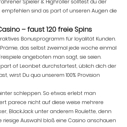
hrener Spieler & Highroller solltest du der
u empfehlen sind as part of unseren Augen die
sino – faust 120 freie Spins
ttraktives Bonusprogramm für loyalität Kunden.
 Prämie, das selbst zweimal jede woche einmal
 Freispiele angeboten man sagt, sie seien.
rt of Leonbet durchstartest, üblich dich der
st, wirst Du qua unserem 100% Provision
nter schleppen. So etwas erlebt man
tiert parece nicht auf diese weise mehrere
oker, BlackJack unter anderem Roulette, denn
ese riesige Auswahl bloß eine Casino anschauen