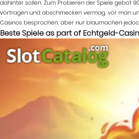
dahinter sollen. Zum Probieren der Spiele gebot
vortragen und abschmecken vermag, vor man unter 
Casinos besprochen, aber nur blaumachen jedo
Beste Spiele as part of Echtgeld-Casi