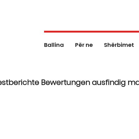
Ballina
Për ne
Shërbimet
l Testberichte Bewertungen ausfindig 