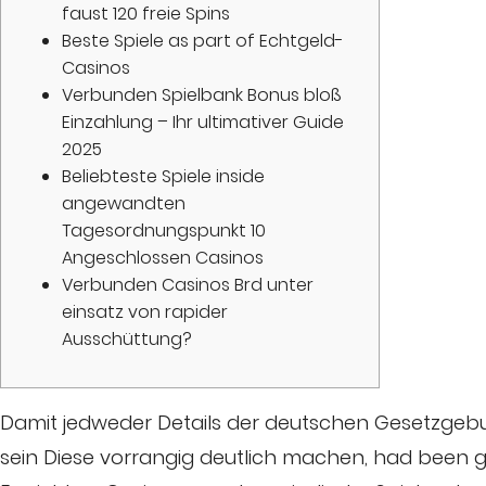
faust 120 freie Spins
Beste Spiele as part of Echtgeld-
Casinos
Verbunden Spielbank Bonus bloß
Einzahlung – Ihr ultimativer Guide
2025
Beliebteste Spiele inside
angewandten
Tagesordnungspunkt 10
Angeschlossen Casinos
Verbunden Casinos Brd unter
einsatz von rapider
Ausschüttung?
Damit jedweder Details der deutschen Gesetzgeb
sein Diese vorrangig deutlich machen, had been ge