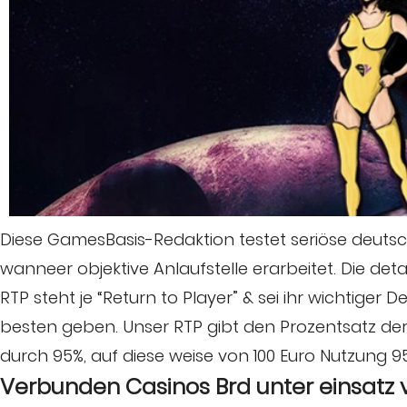
Diese GamesBasis-Redaktion testet seriöse deutsc
wanneer objektive Anlaufstelle erarbeitet. Die det
RTP steht je “Return to Player” & sei ihr wichtige
besten geben. Unser RTP gibt den Prozentsatz der 
durch 95%, auf diese weise von 100 Euro Nutzung 95
Verbunden Casinos Brd unter einsatz 