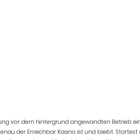
ung vor dem hintergrund angewandten Betrieb ei
nau der Erreichbar Kasino ist und bleibt. Startest