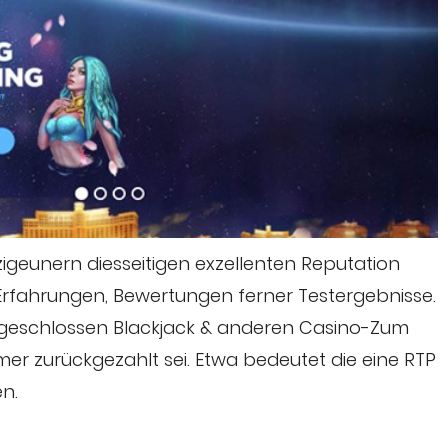
igeunern diesseitigen exzellenten Reputation
le Erfahrungen, Bewertungen ferner Testergebnisse.
n Angeschlossen Blackjack & anderen Casino-Zum
mer zurückgezahlt sei. Etwa bedeutet die eine RTP
en.