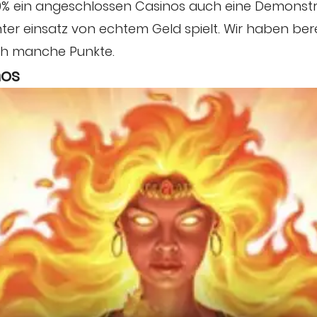
 90% ein angeschlossen Casinos auch eine Demonst
einsatz von echtem Geld spielt. Wir haben bereit
ch manche Punkte.
nos